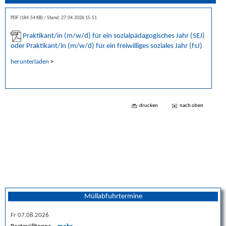
PDF (184.54 KB)
Stand: 27.04.2026 15:51
Praktikant/in (m/w/d) für ein sozialpädagogisches Jahr (SEJ)
oder Praktikant/in (m/w/d) für ein freiwilliges soziales Jahr (fsJ)
herunterladen
>
drucken
nach oben
Müllabfuhrtermine
Fr 07.08.2026