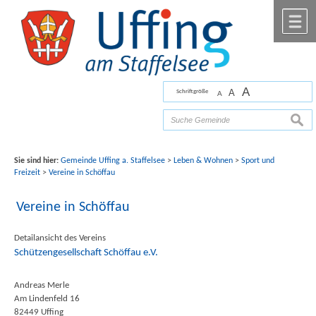
Zum Inhalt
,
zur Navigation
oder
zur Startseite
springen.
chließen
M
A
A
Schriftgröße
A
Bilder mit freundlicher Unterstützung von Fotograf
Florian Werner
suche
Sie sind hier:
Gemeinde Uffing a. Staffelsee
>
Leben & Wohnen
>
Sport und
Freizeit
>
Vereine in Schöffau
Vereine in Schöffau
Detailansicht des Vereins
Schützengesellschaft Schöffau e.V.
Andreas Merle
Am Lindenfeld 16
82449 Uffing