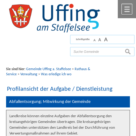
Zum Inhalt
,
zur Navigation
oder
zur Startseite
springen.
chließen
M
A
A
Schriftgröße
A
Bilder mit freundlicher Unterstützung von Fotograf
Florian Werner
suche
Sie sind hier:
Gemeinde Uffing a. Staffelsee
>
Rathaus &
Service
>
Verwaltung
>
Was erledige ich wo
Profilansicht der Aufgabe / Dienstleistung
Abfallentsorgung; Mitwirkung der Gemeinde
Landkreise können einzelne Aufgaben der Abfallentsorgung den
kreisangehörigen Gemeinden übertragen. Die kreisangehörigen
Gemeinden unterstützen den Landkreis bei der Durchführung von
Verwertungsmaßnahmen auf ihrem Gebiet.