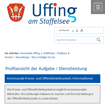
Zum Inhalt
,
zur Navigation
oder
zur Startseite
springen.
chließen
M
A
A
Schriftgröße
A
Bilder mit freundlicher Unterstützung von Fotograf
Florian Werner
suche
Sie sind hier:
Gemeinde Uffing a. Staffelsee
>
Rathaus &
Service
>
Verwaltung
>
Was erledige ich wo
Profilansicht der Aufgabe / Dienstleistung
Kommunale Presse- und Öffentlichkeitsarbeit; Informationen
Die Presse- und Öffentlichkeitsarbeit ermöglicht es kommunalen
Behörden, ihre Leistungen bekannt zu machen und ihre Darstellung in
der Öffentlichkeit positiv zu unterstützen.