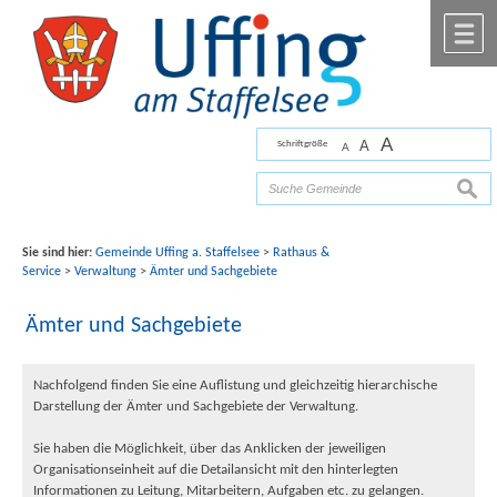
Zum Inhalt
,
zur Navigation
oder
zur Startseite
springen.
chließen
M
A
A
Schriftgröße
A
Bilder mit freundlicher Unterstützung von Fotograf
Florian Werner
suche
Sie sind hier:
Gemeinde Uffing a. Staffelsee
>
Rathaus &
Service
>
Verwaltung
>
Ämter und Sachgebiete
Ämter und Sachgebiete
Nachfolgend finden Sie eine Auflistung und gleichzeitig hierarchische
Darstellung der Ämter und Sachgebiete der Verwaltung.
Sie haben die Möglichkeit, über das Anklicken der jeweiligen
Organisationseinheit auf die Detailansicht mit den hinterlegten
Informationen zu Leitung, Mitarbeitern, Aufgaben etc. zu gelangen.