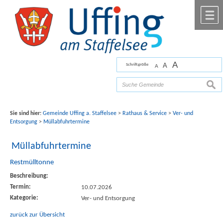
Zum Inhalt
,
zur Navigation
oder
zur Startseite
springen.
chließen
M
A
A
Schriftgröße
A
Bilder mit freundlicher Unterstützung von Fotograf
Florian Werner
such
Sie sind hier:
Gemeinde Uffing a. Staffelsee
>
Rathaus & Service
>
Ver- und
Entsorgung
>
Müllabfuhrtermine
Müllabfuhrtermine
Restmülltonne
Beschreibung:
Termin:
10.07.2026
Kategorie:
Ver- und Entsorgung
zurück zur Übersicht