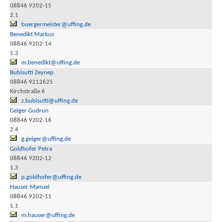
08846 9202-15
2.1
buergermeister@uffing.de
Benedikt Markus
08846 9202-14
1.3
m.benedikt@uffing.de
Bubisutti Zeynep
08846 9212625
Kirchstraße 6
z.bubisutti@uffing.de
Geiger Gudrun
08846 9202-16
2.4
g.geiger@uffing.de
Goldhofer Petra
08846 9202-12
1.3
p.goldhofer@uffing.de
Hauser Manuel
08846 9202-11
1.1
m.hauser@uffing.de