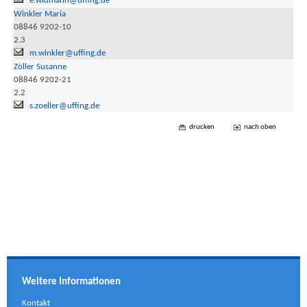
e.widmann@uffing.de
Winkler Maria
08846 9202-10
2.3
m.winkler@uffing.de
Zöller Susanne
08846 9202-21
2.2
s.zoeller@uffing.de
drucken
nach oben
Weitere Informationen
Kontakt