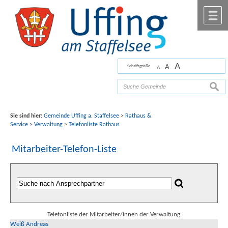
Zum Inhalt
,
zur Navigation
oder
zur Startseite
springen.
chließen
M
A
A
Schriftgröße
A
Bilder mit freundlicher Unterstützung von Fotograf
Florian Werner
suche
Sie sind hier:
Gemeinde Uffing a. Staffelsee
>
Rathaus &
Service
>
Verwaltung
>
Telefonliste Rathaus
Mitarbeiter-Telefon-Liste
Telefonliste der Mitarbeiter/innen der Verwaltung
Weiß Andreas