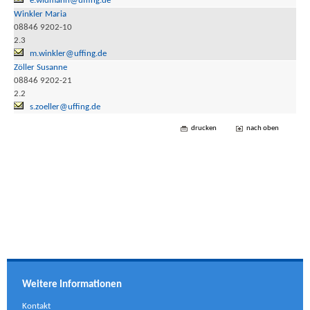
e.widmann@uffing.de
Winkler Maria
08846 9202-10
2.3
m.winkler@uffing.de
Zöller Susanne
08846 9202-21
2.2
s.zoeller@uffing.de
drucken
nach oben
Weitere Informationen
Kontakt