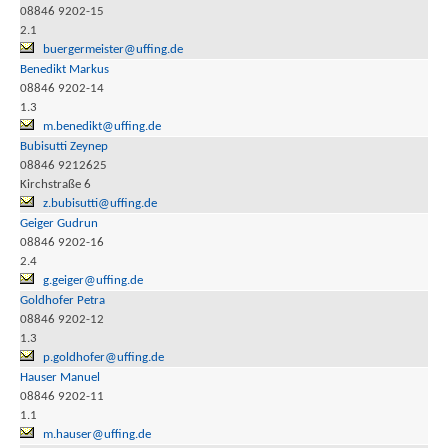
08846 9202-15
2.1
buergermeister@uffing.de
Benedikt Markus
08846 9202-14
1.3
m.benedikt@uffing.de
Bubisutti Zeynep
08846 9212625
Kirchstraße 6
z.bubisutti@uffing.de
Geiger Gudrun
08846 9202-16
2.4
g.geiger@uffing.de
Goldhofer Petra
08846 9202-12
1.3
p.goldhofer@uffing.de
Hauser Manuel
08846 9202-11
1.1
m.hauser@uffing.de