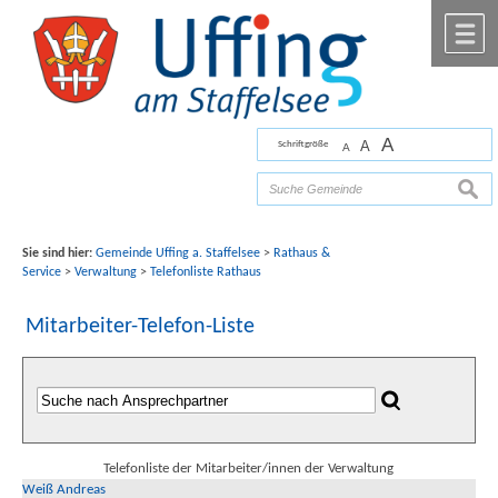
Zum Inhalt
,
zur Navigation
oder
zur Startseite
springen.
chließen
M
A
A
Schriftgröße
A
Bilder mit freundlicher Unterstützung von Fotograf
Florian Werner
suche
Sie sind hier:
Gemeinde Uffing a. Staffelsee
>
Rathaus &
Service
>
Verwaltung
>
Telefonliste Rathaus
Mitarbeiter-Telefon-Liste
Telefonliste der Mitarbeiter/innen der Verwaltung
Weiß Andreas