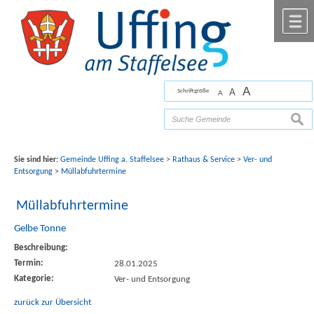
Zum Inhalt
,
zur Navigation
oder
zur Startseite
springen.
chließen
M
A
A
Schriftgröße
A
Bilder mit freundlicher Unterstützung von Fotograf
Florian Werner
such
Sie sind hier:
Gemeinde Uffing a. Staffelsee
>
Rathaus & Service
>
Ver- und
Entsorgung
>
Müllabfuhrtermine
Müllabfuhrtermine
Gelbe Tonne
Beschreibung:
Termin:
28.01.2025
Kategorie:
Ver- und Entsorgung
zurück zur Übersicht