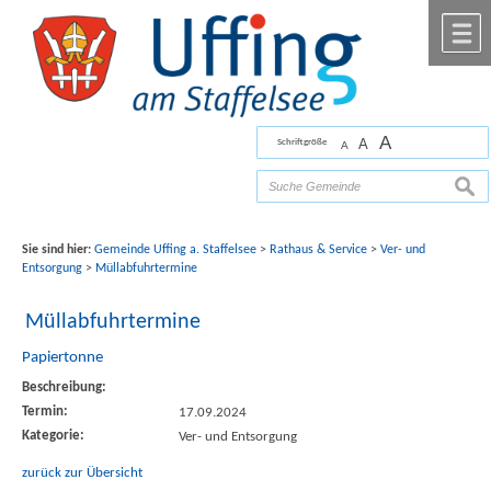
Zum Inhalt
,
zur Navigation
oder
zur Startseite
springen.
chließen
M
A
A
Schriftgröße
A
Bilder mit freundlicher Unterstützung von Fotograf
Florian Werner
such
Sie sind hier:
Gemeinde Uffing a. Staffelsee
>
Rathaus & Service
>
Ver- und
Entsorgung
>
Müllabfuhrtermine
Müllabfuhrtermine
Papiertonne
Beschreibung:
Termin:
17.09.2024
Kategorie:
Ver- und Entsorgung
zurück zur Übersicht