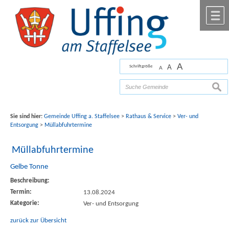
Zum Inhalt
,
zur Navigation
oder
zur Startseite
springen.
chließen
M
A
A
Schriftgröße
A
Bilder mit freundlicher Unterstützung von Fotograf
Florian Werner
such
Sie sind hier:
Gemeinde Uffing a. Staffelsee
>
Rathaus & Service
>
Ver- und
Entsorgung
>
Müllabfuhrtermine
Müllabfuhrtermine
Gelbe Tonne
Beschreibung:
Termin:
13.08.2024
Kategorie:
Ver- und Entsorgung
zurück zur Übersicht