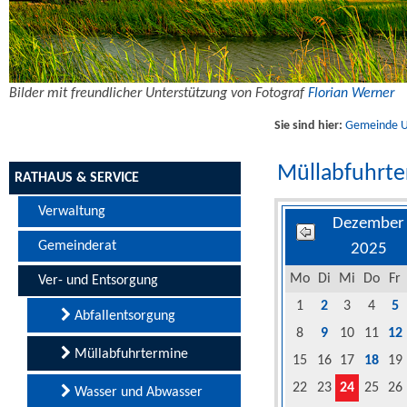
Bilder mit freundlicher Unterstützung von Fotograf
Florian Werner
Sie sind hier:
Gemeinde Uf
Müllabfuhrt
RATHAUS & SERVICE
Verwaltung
Dezember
Gemeinderat
2025
Mo
Di
Mi
Do
Fr
Ver- und Entsorgung
1
2
3
4
5
Abfallentsorgung
8
9
10
11
12
Müllabfuhrtermine
15
16
17
18
19
22
23
24
25
26
Wasser und Abwasser