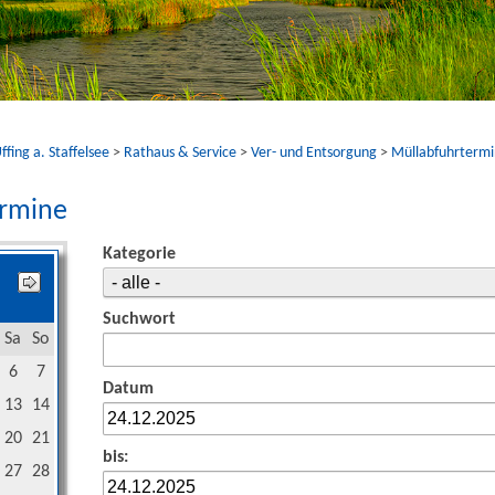
fing a. Staffelsee
>
Rathaus & Service
>
Ver- und Entsorgung
>
Müllabfuhrterm
ermine
Kategorie
Suchwort
Sa
So
6
7
Datum
13
14
20
21
bis:
27
28