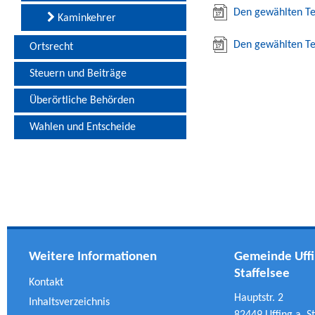
Den gewählten Te
Kaminkehrer
Den gewählten Te
Ortsrecht
Steuern und Beiträge
Überörtliche Behörden
Wahlen und Entscheide
Weitere Informationen
Gemeinde Uffi
Staffelsee
Kontakt
Hauptstr. 2
Inhaltsverzeichnis
82449 Uffing a. St