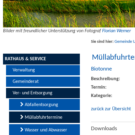
Bilder mit freundlicher Unterstützung von Fotograf
Florian Werner
Sie sind hier:
Gemeinde Uf
Müllabfuhrt
RATHAUS & SERVICE
Biotonne
Verwaltung
Beschreibung:
Gemeinderat
Termin:
Ver- und Entsorgung
Kategorie:
Abfallentsorgung
zurück zur Übersicht
Müllabfuhrtermine
Downloads
Wasser und Abwasser