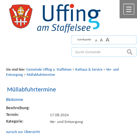
Zum Inhalt
,
zur Navigation
oder
zur Startseite
springen.
chließen
M
A
A
Schriftgröße
A
Bilder mit freundlicher Unterstützung von Fotograf
Florian Werner
such
Sie sind hier:
Gemeinde Uffing a. Staffelsee
>
Rathaus & Service
>
Ver- und
Entsorgung
>
Müllabfuhrtermine
Müllabfuhrtermine
Biotonne
Beschreibung:
Termin:
17.08.2024
Kategorie:
Ver- und Entsorgung
zurück zur Übersicht