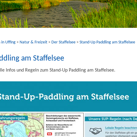
 in Uffing
>
Natur & Freizeit
>
Der Staffelsee
>
Stand-Up Paddling am Staffelsee
dling am Staffelsee
elle Infos und Regeln zum Stand-Up Paddling am Staffelsee.