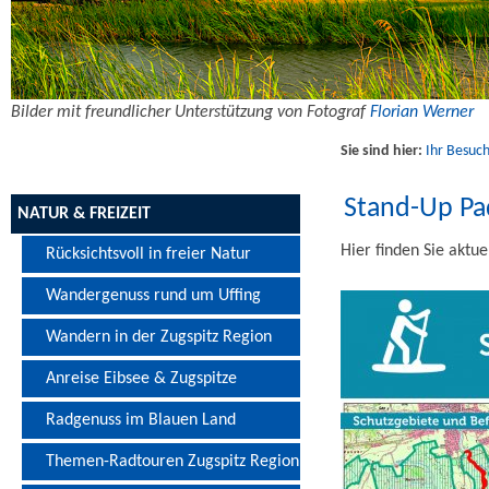
Bilder mit freundlicher Unterstützung von Fotograf
Florian Werner
Sie sind hier:
Ihr Besuch
Stand-Up Pad
NATUR & FREIZEIT
Hier finden Sie aktu
Rücksichtsvoll in freier Natur
Wandergenuss rund um Uffing
Wandern in der Zugspitz Region
Anreise Eibsee & Zugspitze
Radgenuss im Blauen Land
Themen-Radtouren Zugspitz Region