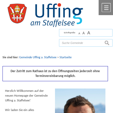
Zum Inhalt
,
zur Navigation
oder
zur Startseite
springen.
chließen
M
A
A
Schriftgröße
A
Bilder mit freundlicher Unterstützung von Fotograf
Florian Werner
such
Sie sind hier:
Gemeinde Uffing a. Staffelsee
>
Startseite
Der Zutritt zum Rathaus ist zu den Öffnungszeiten jederzeit ohne
Terminvereinbarung möglich.
Herzlich Willkommen auf der
neuen Homepage der Gemeinde
Uffing a. Staffelsee!
Wir laden Sie ein alles