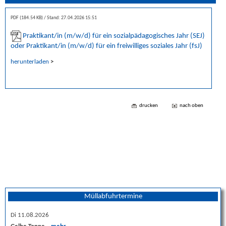
PDF (184.54 KB)
Stand: 27.04.2026 15:51
Praktikant/in (m/w/d) für ein sozialpädagogisches Jahr (SEJ)
oder Praktikant/in (m/w/d) für ein freiwilliges soziales Jahr (fsJ)
herunterladen
>
drucken
nach oben
Müllabfuhrtermine
Di 11.08.2026