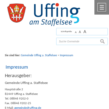
Zum Inhalt
,
zur Navigation
oder
zur Startseite
springen.
chließen
M
A
A
Schriftgröße
A
Bilder mit freundlicher Unterstützung von Fotograf
Florian Werner
suche
Sie sind hier:
Gemeinde Uffing a. Staffelsee
>
Impressum
Impressum
Herausgeber:
Gemeinde Uffing a. Staffelsee
Hauptstraße 2
82449 Uffing a. Staffelsee
Tel. 08846 9202-0
Fax. 08846 9202-25
E-Mail:
gemeinde@uffing.de