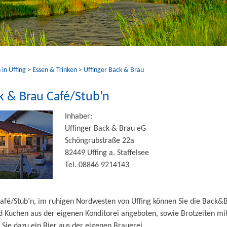
 in Uffing
>
Essen & Trinken
>
Uffinger Back & Brau
k & Brau Café/Stub’n
Inhaber:
Uffinger Back & Brau eG
Schöngrubstraße 22a
82449 Uffing a. Staffelsee
Tel. 08846 9214143
Café/Stub’n, im ruhigen Nordwesten von Uffing können Sie die Back&
d Kuchen aus der eigenen Konditorei angeboten, sowie Brotzeiten m
Sie dazu ein Bier aus der eigenen Brauerei.