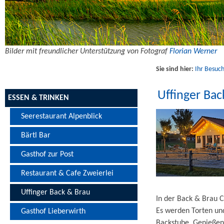
Bilder mit freundlicher Unterstützung von Fotograf
Florian Werner
Sie sind hier:
Ihr Besuch
Uffinger Bac
ESSEN & TRINKEN
Seerestaurant Alpenblick
Bärtl Bar
Gasthof zur Post
Restaurant & Cafe Zweierlei
Uffinger Back & Brau
In der Back & Brau 
Es werden Torten un
Gasthof Lieberwirth
Backstube. Genießen 