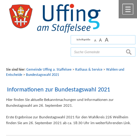
Zum Inhalt
,
zur Navigation
oder
zur Startseite
springen.
chließen
M
A
A
Schriftgröße
A
Bilder mit freundlicher Unterstützung von Fotograf
Florian Werner
suche
Sie sind hier:
Gemeinde Uffing a. Staffelsee
>
Rathaus & Service
>
Wahlen und
Entscheide
>
Bundestagswahl 2021
Informationen zur Bundestagswahl 2021
Hier finden Sie aktuelle Bekanntmachungen und Informationen zur
Bundestagswahl am 26. September 2021.
Erste Ergebnisse zur Bundestagswahl 2021 für den Wahlkreis 226 Weilheim
finden Sie am 26. September 2021 ab ca. 18:30 Uhr im weiterführenden Link.