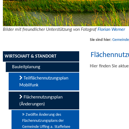
Bilder mit freundlicher Unterstützung von Fotograf
Florian Werner
Sie sind hier:
Gemeinde U
Flächennut
WIRTSCHAFT & STANDORT
Hier finden Sie akt
Bauleitplanung
Teilflächennutzungsplan
Mobilfunk
Flächennutzungsplan
(Änderungen)
Zwölfte Änderung des
Flächennutzungsplans der
Gemeinde Uffing a. Staffelsee