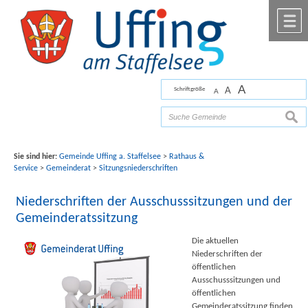
Zum Inhalt
,
zur Navigation
oder
zur Startseite
springen.
chließen
M
A
A
Schriftgröße
A
Bilder mit freundlicher Unterstützung von Fotograf
Florian Werner
such
Sie sind hier:
Gemeinde Uffing a. Staffelsee
>
Rathaus &
Service
>
Gemeinderat
>
Sitzungsniederschriften
Niederschriften der Ausschusssitzungen und der
Gemeinderatssitzung
Die aktuellen
Niederschriften der
öffentlichen
Ausschusssitzungen und
öffentlichen
Gemeinderatssitzung finden