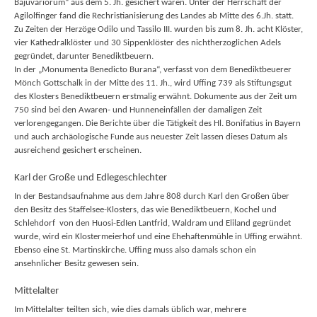
Bajuvariorum“ aus dem 5. Jh. gesichert waren. Unter der Herrschaft der
Agilolfinger fand die Rechristianisierung des Landes ab Mitte des 6.Jh. statt.
Zu Zeiten der Herzöge Odilo und Tassilo III. wurden bis zum 8. Jh. acht Klöster,
vier Kathedralklöster und 30 Sippenklöster des nichtherzoglichen Adels
gegründet, darunter Benediktbeuern.
In der „Monumenta Benedicto Burana“, verfasst von dem Benediktbeuerer
Mönch Gottschalk in der Mitte des 11. Jh., wird Uffing 739 als Stiftungsgut
des Klosters Benediktbeuern erstmalig erwähnt. Dokumente aus der Zeit um
750 sind bei den Awaren- und Hunneneinfällen der damaligen Zeit
verlorengegangen. Die Berichte über die Tätigkeit des Hl. Bonifatius in Bayern
und auch archäologische Funde aus neuester Zeit lassen dieses Datum als
ausreichend gesichert erscheinen.
Karl der Große und Edlegeschlechter
In der Bestandsaufnahme aus dem Jahre 808 durch Karl den Großen über
den Besitz des Staffelsee-Klosters, das wie Benediktbeuern, Kochel und
Schlehdorf von den Huosi-EdIen Lantfrid, Waldram und Eliland gegründet
wurde, wird ein Klostermeierhof und eine Ehehaftenmühle in Uffing erwähnt.
Ebenso eine St. Martinskirche. Uffing muss also damals schon ein
ansehnlicher Besitz gewesen sein.
Mittelalter
Im Mittelalter teilten sich, wie dies damals üblich war, mehrere