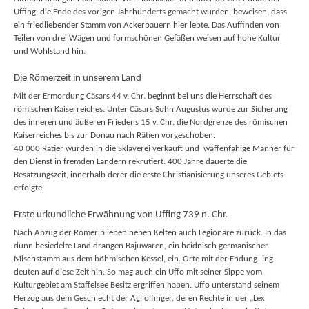
Uffing, die Ende des vorigen Jahrhunderts gemacht wurden, beweisen, dass
ein friedliebender Stamm von Ackerbauern hier lebte. Das Auffinden von
Teilen von drei Wägen und formschönen Gefäßen weisen auf hohe Kultur
und Wohlstand hin.
Die Römerzeit in unserem Land
Mit der Ermordung Cäsars 44 v. Chr. beginnt bei uns die Herrschaft des
römischen Kaiserreiches. Unter Cäsars Sohn Augustus wurde zur Sicherung
des inneren und äußeren Friedens 15 v. Chr. die Nordgrenze des römischen
Kaiserreiches bis zur Donau nach Rätien vorgeschoben.
40 000 Rätier wurden in die Sklaverei verkauft und waffenfähige Männer für
den Dienst in fremden Ländern rekrutiert. 400 Jahre dauerte die
Besatzungszeit, innerhalb derer die erste Christianisierung unseres Gebiets
erfolgte.
Erste urkundliche Erwähnung von Uffing 739 n. Chr.
Nach Abzug der Römer blieben neben Kelten auch Legionäre zurück. In das
dünn besiedelte Land drangen Bajuwaren, ein heidnisch germanischer
Mischstamm aus dem böhmischen Kessel, ein. Orte mit der Endung -ing
deuten auf diese Zeit hin. So mag auch ein Uffo mit seiner Sippe vom
Kulturgebiet am Staffelsee Besitz ergriffen haben. Uffo unterstand seinem
Herzog aus dem Geschlecht der Agilolfinger, deren Rechte in der „Lex