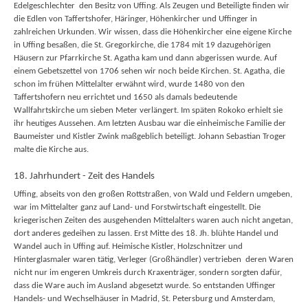
Edelgeschlechter den Besitz von Uffing. Als Zeugen und Beteiligte finden wir
die Edlen von Taffertshofer, Häringer, Höhenkircher und Uffinger in
zahlreichen Urkunden. Wir wissen, dass die Höhenkircher eine eigene Kirche
in Uffing besaßen, die St. Gregorkirche, die 1784 mit 19 dazugehörigen
Häusern zur Pfarrkirche St. Agatha kam und dann abgerissen wurde. Auf
einem Gebetszettel von 1706 sehen wir noch beide Kirchen. St. Agatha, die
schon im frühen Mittelalter erwähnt wird, wurde 1480 von den
Taffertshofern neu errichtet und 1650 als damals bedeutende
Wallfahrtskirche um sieben Meter verlängert. Im späten Rokoko erhielt sie
ihr heutiges Aussehen. Am letzten Ausbau war die einheimische Familie der
Baumeister und Kistler Zwink maßgeblich beteiligt. Johann Sebastian Troger
malte die Kirche aus.
18. Jahrhundert - Zeit des Handels
Uffing, abseits von den großen Rottstraßen, von Wald und Feldern umgeben,
war im Mittelalter ganz auf Land- und Forstwirtschaft eingestellt. Die
kriegerischen Zeiten des ausgehenden Mittelalters waren auch nicht angetan,
dort anderes gedeihen zu lassen. Erst Mitte des 18. Jh. blühte Handel und
Wandel auch in Uffing auf. Heimische Kistler, Holzschnitzer und
Hinterglasmaler waren tätig, Verleger (Großhändler) vertrieben deren Waren
nicht nur im engeren Umkreis durch Kraxenträger, sondern sorgten dafür,
dass die Ware auch im Ausland abgesetzt wurde. So entstanden Uffinger
Handels- und Wechselhäuser in Madrid, St. Petersburg und Amsterdam,