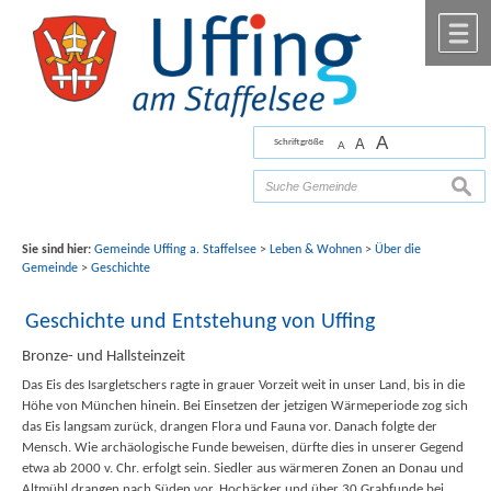
Zum Inhalt
,
zur Navigation
oder
zur Startseite
springen.
chließen
M
A
A
Schriftgröße
A
Bilder mit freundlicher Unterstützung von Fotograf
Florian Werner
suche
Sie sind hier:
Gemeinde Uffing a. Staffelsee
>
Leben & Wohnen
>
Über die
Gemeinde
>
Geschichte
Geschichte und Entstehung von Uffing
Bronze- und Hallsteinzeit
Das Eis des Isargletschers ragte in grauer Vorzeit weit in unser Land, bis in die
Höhe von München hinein. Bei Einsetzen der jetzigen Wärmeperiode zog sich
das Eis langsam zurück, drangen Flora und Fauna vor. Danach folgte der
Mensch. Wie archäologische Funde beweisen, dürfte dies in unserer Gegend
etwa ab 2000 v. Chr. erfolgt sein. Siedler aus wärmeren Zonen an Donau und
Altmühl drangen nach Süden vor. Hochäcker und über 30 Grabfunde bei