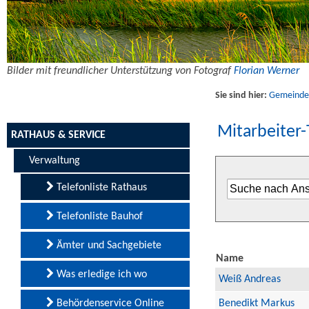
Bilder mit freundlicher Unterstützung von Fotograf
Florian Werner
Sie sind hier:
Gemeinde U
Mitarbeiter-
RATHAUS & SERVICE
Verwaltung
Telefonliste Rathaus
Telefonliste Bauhof
Ämter und Sachgebiete
Name
Was erledige ich wo
Weiß Andreas
Behördenservice Online
Benedikt Markus