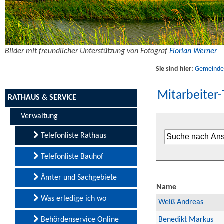
Bilder mit freundlicher Unterstützung von Fotograf
Florian Werner
Sie sind hier:
Gemeinde U
Mitarbeiter-
RATHAUS & SERVICE
Verwaltung
Telefonliste Rathaus
Telefonliste Bauhof
Ämter und Sachgebiete
Name
Was erledige ich wo
Weiß Andreas
Behördenservice Online
Benedikt Markus