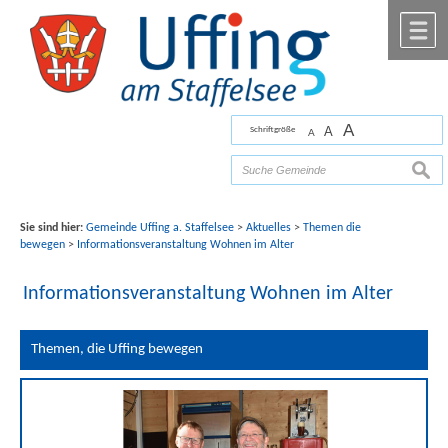
Zum Inhalt
,
zur Navigation
oder
zur Startseite
springen.
chließen
M
A
A
Schriftgröße
A
Bilder mit freundlicher Unterstützung von Fotograf
Florian Werner
suche
Sie sind hier:
Gemeinde Uffing a. Staffelsee
>
Aktuelles
>
Themen die
bewegen
>
Informationsveranstaltung Wohnen im Alter
Informationsveranstaltung Wohnen im Alter
Themen, die Uffing bewegen