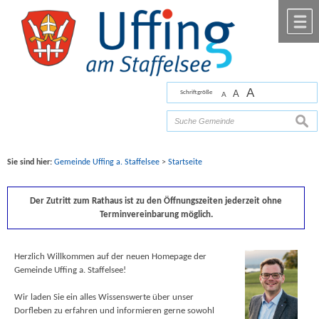
Zum Inhalt
,
zur Navigation
oder
zur Startseite
springen.
chließen
M
A
A
Schriftgröße
A
Bilder mit freundlicher Unterstützung von Fotograf
Florian Werner
such
Sie sind hier:
Gemeinde Uffing a. Staffelsee
>
Startseite
Der Zutritt zum Rathaus ist zu den Öffnungszeiten jederzeit ohne
Terminvereinbarung möglich.
Herzlich Willkommen auf der neuen Homepage der
Gemeinde Uffing a. Staffelsee!
Wir laden Sie ein alles Wissenswerte über unser
Dorfleben zu erfahren und informieren gerne sowohl