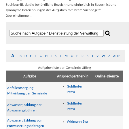
Suchbegriff, da die behördliche Bezeichnung einheitlich in Bayern ist und
synonyme Bezeichnungen der Aufgaben mit Ihrem Suchbegriff
übereinstimmen.
A
B
D
E
F
G
H
I
K
L
M
O
P
R
S
T
V
W
Z
ALLE
Aufgabenliste der Gemeinde Uffing
Aufgabe
Ansprechpartner/in
Online-Dienste
Goldhofer
Abfallentsorgung;
Petra
Mitwirkung der Gemeinde
Goldhofer
Abwasser; Zahlung der
Petra
Abwassergebühren
Abwasser; Zahlung von
Widmann Eva
Entwässerungsbeiträgen