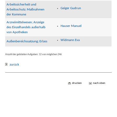
Arbeitssicherheit und
Geiger Gudrun
Arbeitsschutz; Maßnahmen
der Kommune
Arzneimittelwesen; Anzeige
Hauser Manuel
des Einzelhandels außerhalb
von Apotheken
Widmann Eva
Außenbereichssatzung; Erlass
Anzahl der gelisteten Aufgaben: 12 von möglichen 246
zurück
drucken
nach oben