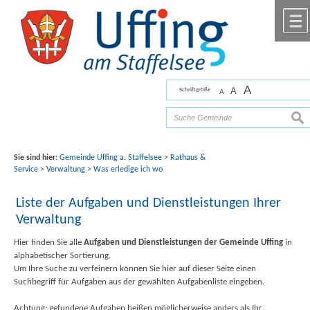
Zum Inhalt
,
zur Navigation
oder
zur Startseite
springen.
chließen
A
A
Schriftgröße
A
Bilder mit freundlicher Unterstützung von Fotograf
Florian Werner
suc
Sie sind hier:
Gemeinde Uffing a. Staffelsee
>
Rathaus &
Service
>
Verwaltung
>
Was erledige ich wo
Liste der Aufgaben und Dienstleistungen Ihrer
Verwaltung
Hier finden Sie alle
Aufgaben und Dienstleistungen der Gemeinde Uffing
in
alphabetischer Sortierung.
Um Ihre Suche zu verfeinern können Sie hier auf dieser Seite einen
Suchbegriff für Aufgaben aus der gewählten Aufgabenliste eingeben.
Achtung: gefundene Aufgaben heißen möglicherweise anders als Ihr