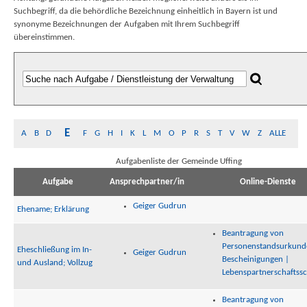
Suchbegriff, da die behördliche Bezeichnung einheitlich in Bayern ist und
synonyme Bezeichnungen der Aufgaben mit Ihrem Suchbegriff
übereinstimmen.
E
A
B
D
F
G
H
I
K
L
M
O
P
R
S
T
V
W
Z
ALLE
Aufgabenliste der Gemeinde Uffing
Aufgabe
Ansprechpartner/in
Online-Dienste
Geiger Gudrun
Ehename; Erklärung
Beantragung von
Personenstandsurkund
Eheschließung im In-
Geiger Gudrun
Bescheinigungen |
und Ausland; Vollzug
Lebenspartnerschaftss
Beantragung von