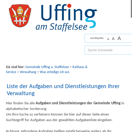
Zum Inhalt
,
zur Navigation
oder
zur Startseite
springen.
chließen
A
A
Schriftgröße
A
Bilder mit freundlicher Unterstützung von Fotograf
Florian Werner
Sie sind hier:
Gemeinde Uffing a. Staffelsee
>
Rathaus &
Service
>
Verwaltung
>
Was erledige ich wo
Liste der Aufgaben und Dienstleistungen Ihrer
Verwaltung
Hier finden Sie alle
Aufgaben und Dienstleistungen der Gemeinde Uffing
in
alphabetischer Sortierung.
Um Ihre Suche zu verfeinern können Sie hier auf dieser Seite einen
Suchbegriff für Aufgaben aus der gewählten Aufgabenliste eingeben.
Achtung: gefundene Aufgaben heißen möglicherweise anders als Ihr