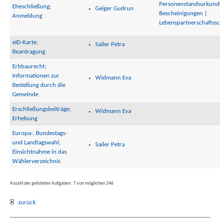
Personenstandsurkund
Eheschließung;
Geiger Gudrun
Bescheinigungen |
Anmeldung
Lebenspartnerschaftss
eID-Karte;
Sailer Petra
Beantragung
Erbbaurecht;
Informationen zur
Widmann Eva
Bestellung durch die
Gemeinde
Erschließungsbeiträge;
Widmann Eva
Erhebung
Europa-, Bundestags-
und Landtagswahl;
Sailer Petra
Einsichtnahme in das
Wählerverzeichnis
Anzahl der gelisteten Aufgaben: 7 von möglichen 246
zurück