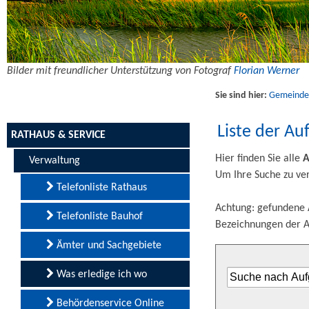
Bilder mit freundlicher Unterstützung von Fotograf
Florian Werner
Sie sind hier:
Gemeinde U
Liste der Au
RATHAUS & SERVICE
Hier finden Sie alle
A
Verwaltung
Um Ihre Suche zu ver
Telefonliste Rathaus
Achtung: gefundene A
Telefonliste Bauhof
Bezeichnungen der A
Ämter und Sachgebiete
Was erledige ich wo
Behördenservice Online