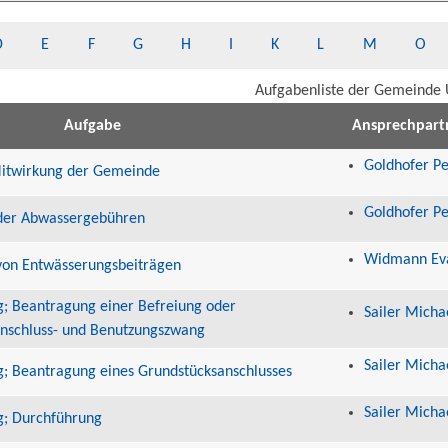
D
E
F
G
H
I
K
L
M
O
Aufgabenliste der Gemeinde 
Aufgabe
Ansprechpart
Goldhofer Pe
Mitwirkung der Gemeinde
Goldhofer Pe
der Abwassergebühren
Widmann Ev
von Entwässerungsbeiträgen
; Beantragung einer Befreiung oder
Sailer Micha
Anschluss- und Benutzungszwang
Sailer Micha
; Beantragung eines Grundstücksanschlusses
Sailer Micha
g; Durchführung