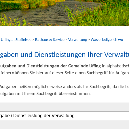
ffing a. Staffelsee
>
Rathaus & Service
>
Verwaltung
>
Was erledige ich wo
fgaben und Dienstleistungen Ihrer Verwal
ufgaben und Dienstleistungen der Gemeinde Uffing
in alphabetisc
feinern können Sie hier auf dieser Seite einen Suchbegriff für Aufg
ufgaben heißen möglicherweise anders als Ihr Suchbegriff, da die b
ufgaben mit Ihrem Suchbegriff übereinstimmen.