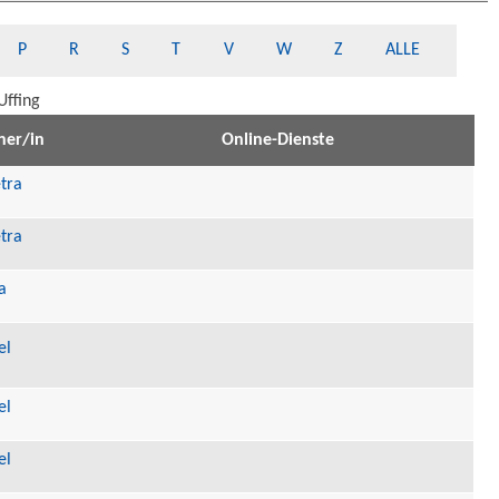
P
R
S
T
V
W
Z
ALLE
Uffing
ner/in
Online-Dienste
tra
tra
a
el
el
el