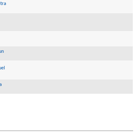
tra
un
uel
a