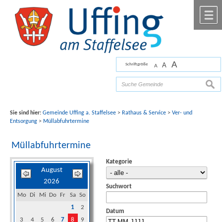
Zum Inhalt
,
zur Navigation
oder
zur Startseite
springen.
chließen
M
A
A
Schriftgröße
A
Bilder mit freundlicher Unterstützung von Fotograf
Florian Werner
such
Sie sind hier:
Gemeinde Uffing a. Staffelsee
>
Rathaus & Service
>
Ver- und
Entsorgung
>
Müllabfuhrtermine
Müllabfuhrtermine
Kategorie
August
2026
Suchwort
Mo
Di
Mi
Do
Fr
Sa
So
1
2
Datum
3
4
5
6
7
8
9