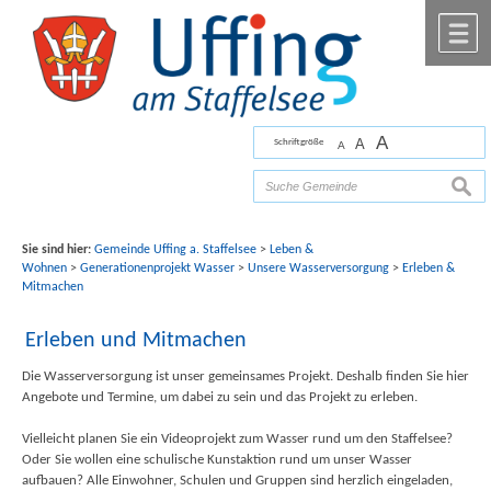
Zum Inhalt
,
zur Navigation
oder
zur Startseite
springen.
chließen
M
A
A
Schriftgröße
A
Bilder mit freundlicher Unterstützung von Fotograf
Florian Werner
suche
Sie sind hier:
Gemeinde Uffing a. Staffelsee
>
Leben &
Wohnen
>
Generationenprojekt Wasser
>
Unsere Wasserversorgung
>
Erleben &
Mitmachen
Erleben und Mitmachen
Die Wasserversorgung ist unser gemeinsames Projekt. Deshalb finden Sie hier
Angebote und Termine, um dabei zu sein und das Projekt zu erleben.
Vielleicht planen Sie ein Videoprojekt zum Wasser rund um den Staffelsee?
Oder Sie wollen eine schulische Kunstaktion rund um unser Wasser
aufbauen? Alle Einwohner, Schulen und Gruppen sind herzlich eingeladen,