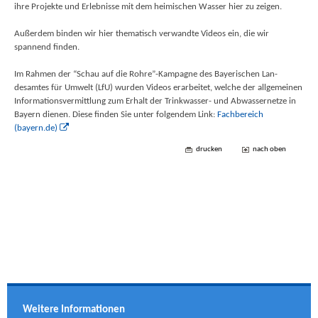
ihre Projekte und Erlebnisse mit dem heimischen Wasser hier zu zeigen.
Außerdem binden wir hier thematisch verwandte Videos ein, die wir
spannend finden.
Im Rah­men der ​
“
Schau auf die Rohre”-Kampagne des Bay­erischen Lan­
desamtes für Umwelt (LfU) wur­den Videos erar­beit­et, welche der all­ge­meinen
Infor­ma­tionsver­mit­tlung zum Erhalt der Trinkwass­er- und Abwasser­net­ze in
Bay­ern dienen. Diese finden Sie unter folgendem Link:
Fachbereich
(bayern.de)
drucken
nach oben
Weitere Informationen